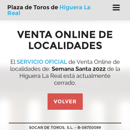
Plaza de Toros de
Higuera La
D
Real
e
s
p
VENTA ONLINE DE
l
e
LOCALIDADES
g
a
r
El
SERVICIO OFICIAL
de Venta Online de
n
localidades de:
Semana Santa 2022
de la
a
v
Higuera La Real está actualmente
e
cerrado.
g
a
c
VOLVER
i
ó
n
SOCAR DE TOROS, S.L. - B-06730089